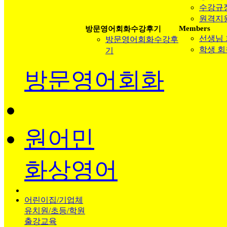
수강규
원격지
Members
방문영어회화수강후기
선생님
방문영어회화수강후
학생 
기
방문영어회화
원어민
화상영어
어린이집/기업체
유치원/초등/학원
출강교육