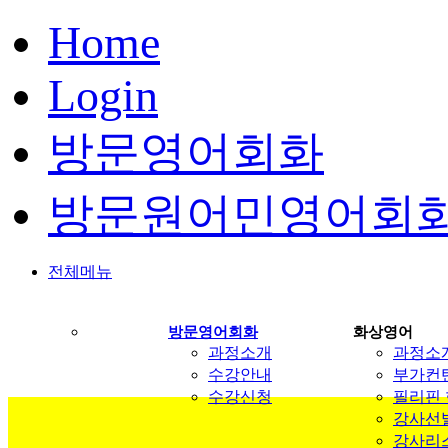
Home
Login
방문영어회화
방문원어민영어회
전체메뉴
방문영어회화
화상영어
과정소개
과정소
수강안내
부가컨
수강신청
필리핀
강사선
강사리