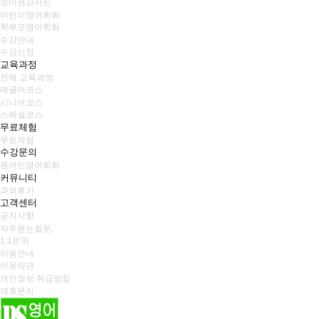
영미권강사진
어린이영어회화
학부모영어회화
수강안내
수강신청
교육과정
전체 교육과정
레귤러코스
시니어코스
스페셜코스
무료체험
무료체험
수강문의
원어민영어회화
커뮤니티
과외후기
고객센터
공지사항
자주묻는질문,
1:1문의
이용안내
이용약관
개인정보 취급방침
제휴문의