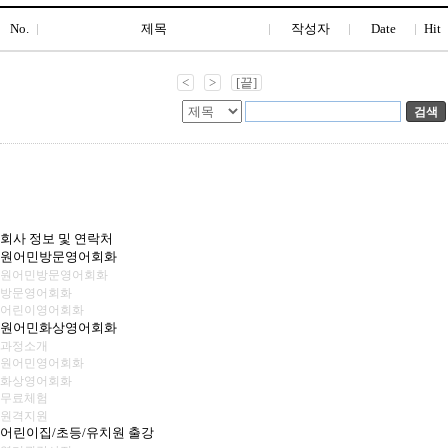
No.
제목
작성자
Date
Hit
<
>
[끝]
회사 정보 및 연락처
원어민방문영어회화
원어민방문영어회화
방문영어회화
어린이영어회화
원어민화상영어회화
과정소개
원어민영어회화
화상영어회화
무료체험
원격지원
어린이집/초등/유치원 출강