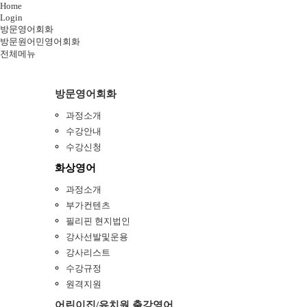
Home
Login
방문영어회화
방문원어민영어회화
전체메뉴
방문영어회화
과정소개
수강안내
수강신청
화상영어
과정소개
부가컨텐츠
필리핀 현지법인
강사선발및운용
강사리스트
수강규정
원격지원
어린이집/유치원 출강영어